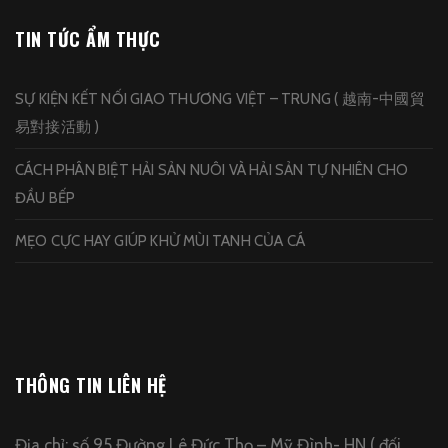
TIN TỨC ẨM THỰC
SỰ KIỆN KẾT NỐI GIAO THƯƠNG VIỆT – TRUNG ( 越南-中國貿
易對接活動 )
CÁCH PHÂN BIỆT HẢI SẢN NUÔI VÀ HẢI SẢN TỰ NHIÊN CHO
ĐẦU BẾP
MẸO CỰC HAY GIÚP KHỬ MÙI TANH CỦA CÁ
THÔNG TIN LIÊN HỆ
Địa chỉ: số 95 Đường Lê Đức Thọ – Mỹ Đình- HN ( đối