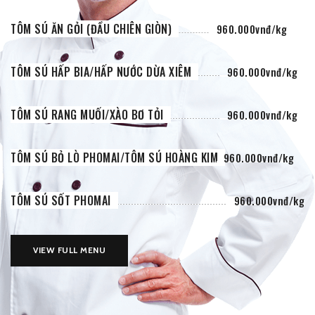
TÔM SÚ ĂN GỎI (ĐẦU CHIÊN GIÒN)
960.000vnđ/kg
TÔM SÚ HẤP BIA/HẤP NƯỚC DỪA XIÊM
960.000vnđ/kg
TÔM SÚ RANG MUỐI/XÀO BƠ TỎI
960.000vnđ/kg
TÔM SÚ BỎ LÒ PHOMAI/TÔM SÚ HOÀNG KIM
960.000vnđ/kg
TÔM SÚ SỐT PHOMAI
960.000vnđ/kg
VIEW FULL MENU