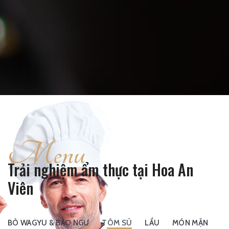
Menu
Trải nghiệm ẩm thực tại Hoa An
Viên
BÒ WAGYU & BÀO NGƯ
TÔM SÚ
LẨU
MÓN MẶN