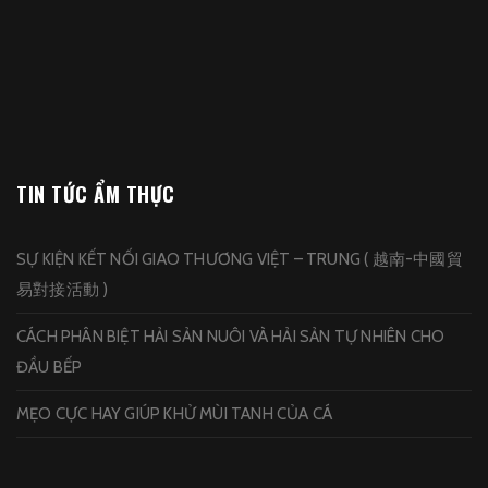
TIN TỨC ẨM THỰC
SỰ KIỆN KẾT NỐI GIAO THƯƠNG VIỆT – TRUNG ( 越南-中國貿
易對接活動 )
CÁCH PHÂN BIỆT HẢI SẢN NUÔI VÀ HẢI SẢN TỰ NHIÊN CHO
ĐẦU BẾP
MẸO CỰC HAY GIÚP KHỬ MÙI TANH CỦA CÁ