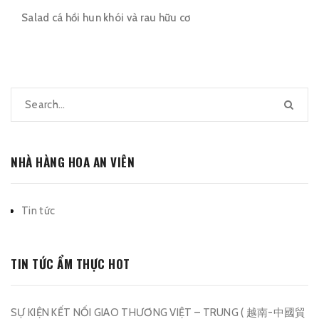
Salad cá hồi hun khói và rau hữu cơ
NHÀ HÀNG HOA AN VIÊN
Tin tức
TIN TỨC ẨM THỰC HOT
SỰ KIỆN KẾT NỐI GIAO THƯƠNG VIỆT – TRUNG ( 越南-中國貿