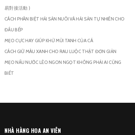
易對接活動 )
CÁCH PHÂN BIỆT HẢI SẢN NUÔI VÀ HẢI SẢN TỰ NHIÊN CHO
ĐẦU BẾP
MẸO CỰC HAY GIÚP KHỬ MÙI TANH CỦA CÁ
CÁCH GIỮ MÀU XANH CHO RAU LUỘC THẬT ĐƠN GIẢN
MẸO NẤU NƯỚC LÈO NGON NGỌT KHÔNG PHẢI AI CŨNG
BIẾT
NHÀ HÀNG HOA AN VIÊN