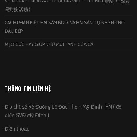
SỰ KIỆN KẾT NỐI GIAO THƯƠNG VIỆT – TRUNG ( 越南-中國貿
易對接活動 )
CÁCH PHÂN BIỆT HẢI SẢN NUÔI VÀ HẢI SẢN TỰ NHIÊN CHO
ĐẦU BẾP
MẸO CỰC HAY GIÚP KHỬ MÙI TANH CỦA CÁ
THÔNG TIN LIÊN HỆ
Địa chỉ: số 95 Đường Lê Đức Thọ – Mỹ Đình- HN ( đối
diện SVĐ Mỹ Đình )
Điện thoại: