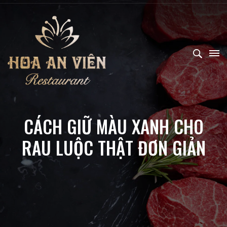
CÁCH GIỮ MÀU XANH CHO
RAU LUỘC THẬT ĐƠN GIẢN