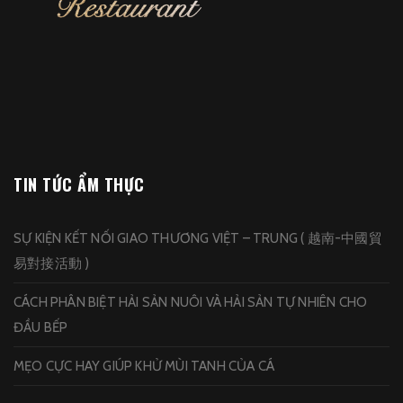
TIN TỨC ẨM THỰC
SỰ KIỆN KẾT NỐI GIAO THƯƠNG VIỆT – TRUNG ( 越南-中國貿
易對接活動 )
CÁCH PHÂN BIỆT HẢI SẢN NUÔI VÀ HẢI SẢN TỰ NHIÊN CHO
ĐẦU BẾP
MẸO CỰC HAY GIÚP KHỬ MÙI TANH CỦA CÁ