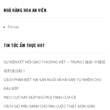
NHÀ HÀNG HOA AN VIÊN
Tin tức
TIN TỨC ẨM THỰC HOT
SỰ KIỆN KẾT NỐI GIAO THƯƠNG VIỆT – TRUNG ( 越南-中國貿
易對接活動 )
CÁCH PHÂN BIỆT HẢI SẢN NUÔI VÀ HẢI SẢN TỰ NHIÊN CHO
ĐẦU BẾP
MẸO CỰC HAY GIÚP KHỬ MÙI TANH CỦA CÁ
CÁCH GIỮ MÀU XANH CHO RAU LUỘC THẬT ĐƠN GIẢN