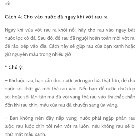
rốt…
Cách 4: Cho vào nước đá ngay khi vớt rau ra
Ngay khi vừa vớt rau ra khỏi nồi, hãy cho rau vào ngay bát
nước lọc có đá. Sau đó, để rau đã nguội hoàn toàn mới vớt ra,
để ráo, xếp vào đĩa. Cách này sẽ giúp rau của bạn xanh hoặc
giữ nguyên màu trong nhiều giờ
* Chú ý:
– Khi luộc rau, bạn cần đun nước với ngọn lửa thật lớn, để cho
nước sôi thật già mới thả rau vào. Nếu bạn để nước chưa kịp
sôi hoặc sôi lăn tăn mà đã vội vàng thả rau vào thì chắc chắn
đến khi rau chín, màu của rau đã chuyển sang úa vàng.
– Bạn không nên đậy nắp vung, nước phải ngập phần rau
luộc, rau luộc chín tới nên vớt ra luôn, nếu không rau sẽ bị
nhừ, mất màu xanh.