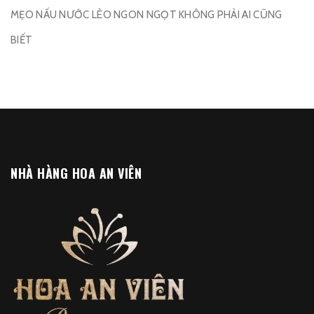
MẸO NẤU NƯỚC LÈO NGON NGỌT KHÔNG PHẢI AI CŨNG
BIẾT
NHÀ HÀNG HOA AN VIÊN