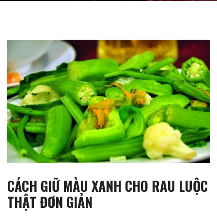
CÁCH GIỮ MÀU XANH CHO RAU LUỘC
THẬT ĐƠN GIẢN