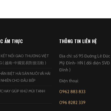
ỨC ẨM THỰC
THÔNG TIN LIÊN HỆ
Địa chỉ: số 95 Đường Lê Đức
N KẾT NỐI GIAO THƯƠNG VIỆT
Mỹ Đình- HN ( đối diện SVĐ
NG ( 越南-中國貿易對接活動 )
Đình )
ÂN BIỆT HẢI SẢN NUÔI VÀ HẢI
 NHIÊN CHO ĐẦU BẾP
Điện thoại:
C HAY GIÚP KHỬ MÙI TANH
0962 883 833
096 8282 339