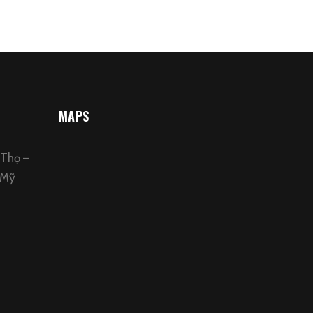
MAPS
 Thọ –
 Mỹ