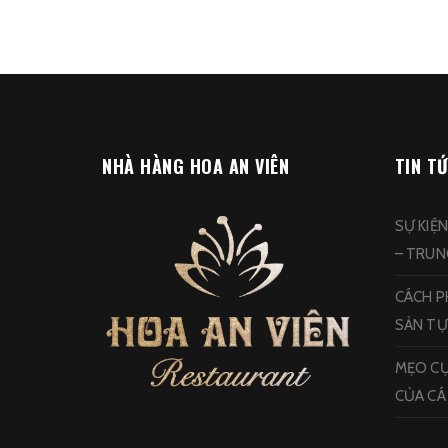
NHÀ HÀNG HOA AN VIÊN
TIN T
SỰ KIỆ
– TRU
CÁCH PH
SẢN TỰ
MẸO CỰ
CỦA CÁ