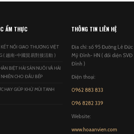
ỨC ẨM THỰC
THÔNG TIN LIÊN HỆ
Địa chỉ: số 95 Đường Lê Đức
N KẾT NỐI GIAO THƯƠNG VIỆT
Mỹ Đình- HN ( đối diện SVĐ
NG ( 越南-中國貿易對接活動 )
Đình )
ÂN BIỆT HẢI SẢN NUÔI VÀ HẢI
 NHIÊN CHO ĐẦU BẾP
Điện thoại:
C HAY GIÚP KHỬ MÙI TANH
0962 883 833
096 8282 339
Website:
www.hoaanvien.com