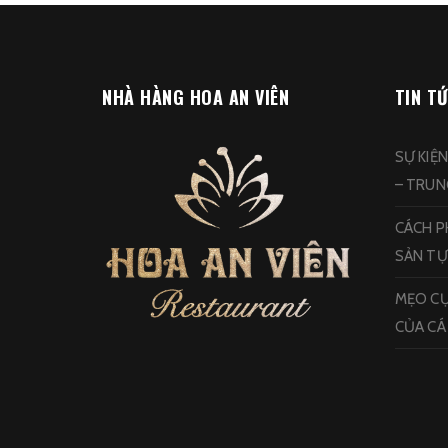
NHÀ HÀNG HOA AN VIÊN
TIN T
SỰ KIỆ
– TRU
CÁCH PH
SẢN TỰ
MẸO CỰ
CỦA CÁ