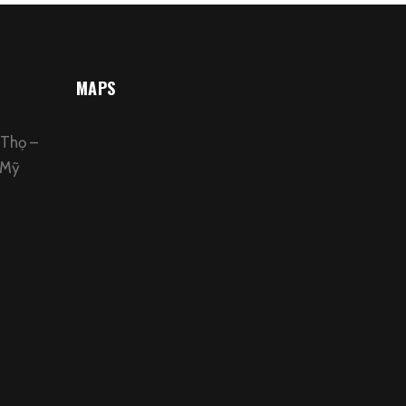
MAPS
 Thọ –
 Mỹ