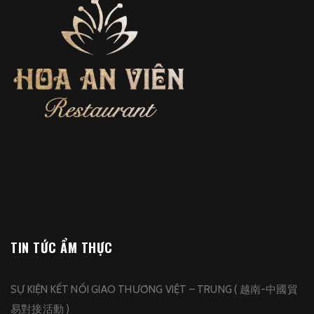
TIN TỨC ẨM THỰC
SỰ KIỆN KẾT NỐI GIAO THƯƠNG VIỆT – TRUNG ( 越南-中國貿
易對接活動 )