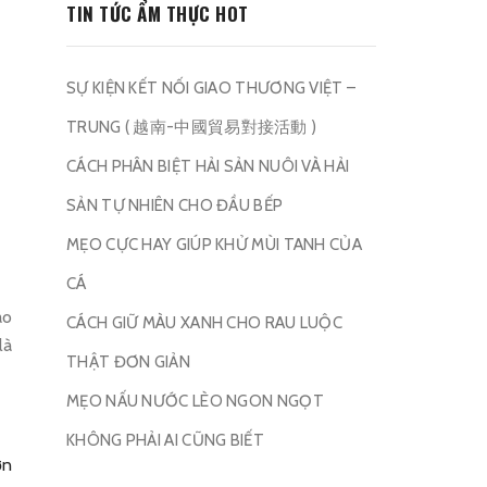
TIN TỨC ẨM THỰC HOT
SỰ KIỆN KẾT NỐI GIAO THƯƠNG VIỆT –
TRUNG ( 越南-中國貿易對接活動 )
CÁCH PHÂN BIỆT HẢI SẢN NUÔI VÀ HẢI
SẢN TỰ NHIÊN CHO ĐẦU BẾP
MẸO CỰC HAY GIÚP KHỬ MÙI TANH CỦA
CÁ
ao
CÁCH GIỮ MÀU XANH CHO RAU LUỘC
là
THẬT ĐƠN GIẢN
MẸO NẤU NƯỚC LÈO NGON NGỌT
KHÔNG PHẢI AI CŨNG BIẾT
ớn