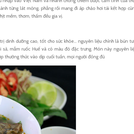
u nhập vào Việt Nam và nhanh chóng chiếm được cảm tình của th
hành từng lát mỏng, phẳng rồi mang đi áp chảo hơi tái kết hợp cù
thịt mềm, thơm, thấm đều gia vị.
rị dinh dưỡng cao, tốt cho sức khỏe… nguyên liệu chính là bún tư
ùi sả, mắm ruốc Huế và có màu đỏ đặc trưng. Món này nguyên li
hợp thưởng thức vào dịp cuối tuần, mọi người đông đủ