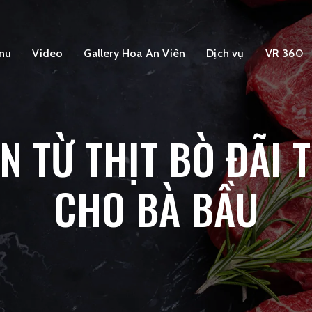
nu
Video
Gallery Hoa An Viên
Dịch vụ
VR 360
 TỪ THỊT BÒ ĐÃI T
CHO BÀ BẦU