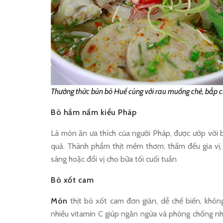
Thưởng thức bún bò Huế cùng với rau muống chẻ, bắp chu
Bò hầm nấm kiểu Pháp
Là món ăn ưa thích của người Pháp, được ướp với bí
quả. Thành phẩm thịt mềm thơm, thấm đều gia vị
sáng hoặc đổi vị cho bữa tối cuối tuần
Bò xốt cam
Món
thịt bò xốt cam đơn giản, dễ chế biến, khôn
nhiều vitamin C giúp ngăn ngừa và phòng chống nh