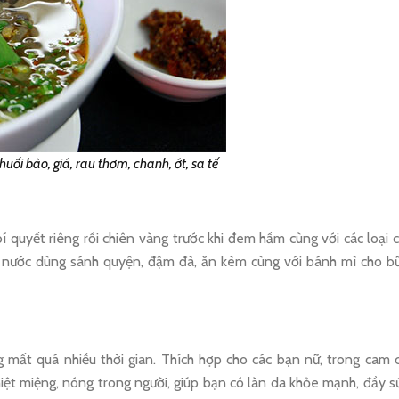
ối bào, giá, rau thơm, chanh, ớt, sa tế
 quyết riêng rồi chiên vàng trước khi đem hầm cùng với các loại c
, nước dùng sánh quyện, đậm đà, ăn kèm cùng với bánh mì cho b
g mất quá nhiều thời gian. Thích hợp cho các bạn nữ, trong cam 
iệt miệng, nóng trong người, giúp bạn có làn da khỏe mạnh, đầy s