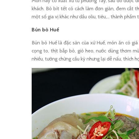
Món này có xuất xứ từ phương Tây, sau đó được d
khách. Bò bít tết có cách làm đơn giản, đem cắt t
một số gia vị khác như dầu oliu, tiêu,… thành phẩm 
Bún bò Huế
Bún bò Huế là đặc sản của xứ Huế, món ăn có giá t
cọng to, thịt bắp bò, giò heo, nước dùng thơm m
nhiều, tưởng chừng cầu kỳ nhưng lại dễ nấu, thích 