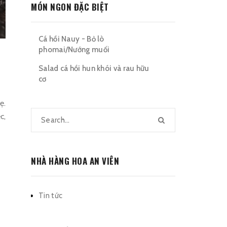
MÓN NGON ĐẶC BIỆT
Cá hồi Nauy - Bỏ lò
phomai/Nướng muối
Salad cá hồi hun khói và rau hữu
cơ
ẹ.
c,
NHÀ HÀNG HOA AN VIÊN
Tin tức