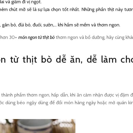
ai và giảm đi vị ngọt.
hêm chút mỡ sẽ là sự lựa chọn tốt nhất. Những phần thịt này tươ
 gân bò, đùi bò, đuôi, sườn,… khi hầm sẽ mềm và thơm ngon.
n hơn 30+
món ngon từ thịt bò
thơm ngon và bổ dưỡng, hãy cùng kh
 từ thịt bò dễ ăn, dễ làm ch
, thành phẩm thơm ngon, hấp dẫn, khi ăn cảm nhận được vị đậm đ
à nước dùng béo ngậy dùng để đổi món hàng ngày hoặc mở quán ki