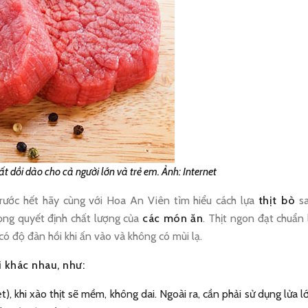
 dồi dào cho cả người lớn và trẻ em. Ảnh: Internet
trước hết hãy cùng với Hoa An Viên tìm hiểu cách lựa
thịt bò
s
trọng quyết định chất lượng của
các món ăn
. Thịt ngon đạt chuẩn 
ó độ đàn hồi khi ấn vào và không có mùi lạ.
 khác nhau, như:
let), khi xào thịt sẽ mềm, không dai. Ngoài ra, cần phải sử dụng lửa l