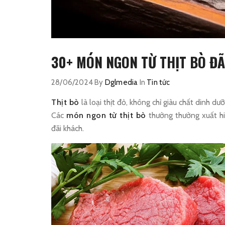
30+ MÓN NGON TỪ THỊT BÒ ĐÃ
28/06/2024
By
Dglmedia
In
Tin tức
Thịt bò
là loại thịt đỏ, không chỉ giàu chất dinh d
Các
món ngon từ thịt bò
thường thường xuất hiệ
đãi khách.