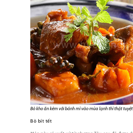
Bò kho ăn kèm với bánh mì vào mùa lạnh thì thật tuyệt
Bò bít tết