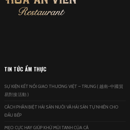
TIN TỨC ẨM THỰC
SỰ KIỆN KẾT NỐI GIAO THƯƠNG VIỆT – TRUNG ( 越南-中國貿
易對接活動 )
CÁCH PHÂN BIỆT HẢI SẢN NUÔI VÀ HẢI SẢN TỰ NHIÊN CHO
ĐẦU BẾP
MẸO CỰC HAY GIÚP KHỬ MÙI TANH CỦA CÁ