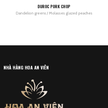
DUROC PORK CHOP
Dandelion greens
Molasses glazed peaches
NHÀ HÀNG HOA AN VIÊN