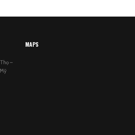
MAPS
 Thọ –
 Mỹ