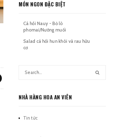
MÓN NGON ĐẶC BIỆT
Cá hồi Nauy - Bỏ lò
phomai/Nướng muối
Salad cá hồi hun khói và rau hữu
cơ
NHÀ HÀNG HOA AN VIÊN
Tin tức