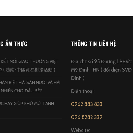
ỨC ẨM THỰC
THÔNG TIN LIÊN HỆ
Địa chỉ: số 95 Đường Lê Đức
N KẾT NỐI GIAO THƯƠNG VIỆT
Mỹ Đình- HN ( đối diện SVĐ
NG ( 越南-中國貿易對接活動 )
Đình )
ÂN BIỆT HẢI SẢN NUÔI VÀ HẢI
 NHIÊN CHO ĐẦU BẾP
Điện thoại:
C HAY GIÚP KHỬ MÙI TANH
0962 883 833
096 8282 339
Website: