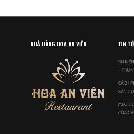
NHÀ HÀNG HOA AN VIÊN
TIN T
SỰ KIỆ
– TRU
CÁCH PH
SẢN TỰ
MẸO CỰ
CỦA CÁ