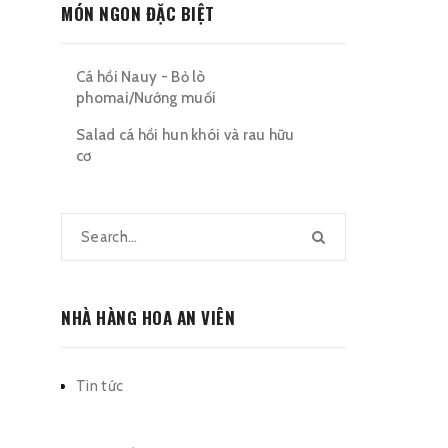
MÓN NGON ĐẶC BIỆT
Cá hồi Nauy - Bỏ lò
phomai/Nướng muối
Salad cá hồi hun khói và rau hữu
cơ
NHÀ HÀNG HOA AN VIÊN
Tin tức