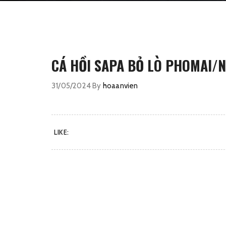
CÁ HỒI SAPA BỎ LÒ PHOMAI/
31/05/2024
By
hoaanvien
LIKE: