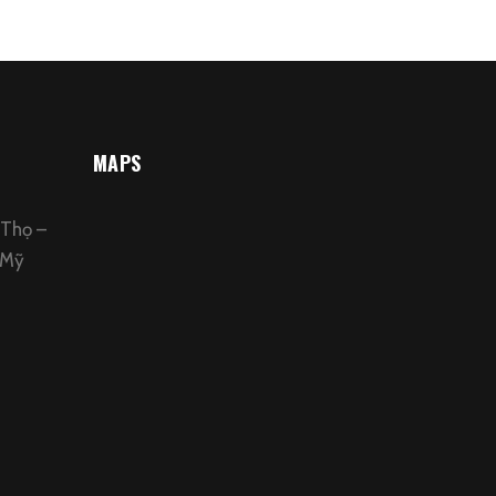
MAPS
 Thọ –
 Mỹ