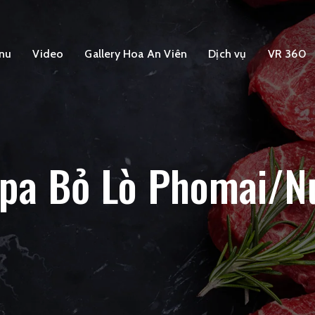
nu
Video
Gallery Hoa An Viên
Dịch vụ
VR 360
apa Bỏ Lò Phomai/N