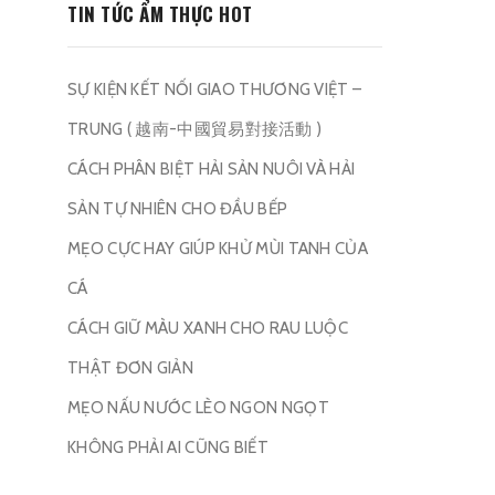
TIN TỨC ẨM THỰC HOT
SỰ KIỆN KẾT NỐI GIAO THƯƠNG VIỆT –
TRUNG ( 越南-中國貿易對接活動 )
CÁCH PHÂN BIỆT HẢI SẢN NUÔI VÀ HẢI
SẢN TỰ NHIÊN CHO ĐẦU BẾP
MẸO CỰC HAY GIÚP KHỬ MÙI TANH CỦA
CÁ
CÁCH GIỮ MÀU XANH CHO RAU LUỘC
THẬT ĐƠN GIẢN
MẸO NẤU NƯỚC LÈO NGON NGỌT
KHÔNG PHẢI AI CŨNG BIẾT