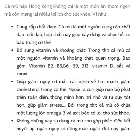
Cá mú hấp Hồng Kông không chỉ là một món ăn thơm ngon
mà còn mang lại nhiều lợi ích cho sức khỏe. Ví như:
Cung cấp chất đạm: Cá mú là một nguồn cung cấp chất
đạm dồi dào, hợp chất này giúp xây dựng và phục hồi cơ
bắp trong cơ thể.
Bổ sung vitamin và khoáng chất: Trong thịt cá mú có
một nguồn vitamin và khoáng chất quan trọng. Bao
gồm: Vitamin B2, B3,B6, B9, B12, vitamin D, sắt và
canxi.
Giúp giảm nguy cơ mắc các bệnh về tim mạch, giảm
cholesterol trong cơ thể. Ngoài ra còn giúp não bộ phát
triển toàn diện, thông minh hơn, trí nhớ và tư duy tốt
hơn, giúp giảm stress…. Bởi trong thịt cá mú có chứa
một lượng lớn omega-3 và axit béo có lợi cho sức khỏe.
Không những vậy sử dụng cá mú còn góp phần điều tiết
huyết áp, ngăn nguy cơ đông máu, ngăn đột quỵ, giảm