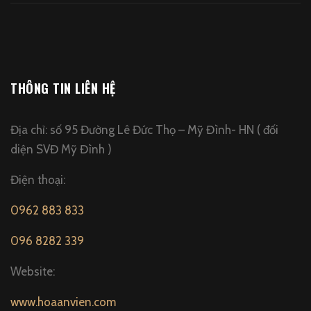
THÔNG TIN LIÊN HỆ
Địa chỉ: số 95 Đường Lê Đức Thọ – Mỹ Đình- HN ( đối
diện SVĐ Mỹ Đình )
Điện thoại:
0962 883 833
096 8282 339
Website:
www.hoaanvien.com