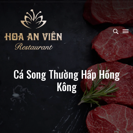
Cá Song Thường Hấp Hồng
Kông