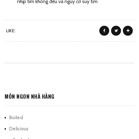
nhịp tim không đều và nguy cơ suy tim.
LIKE:
MÓN NGON NHÀ HÀNG
Boiled
Delicious