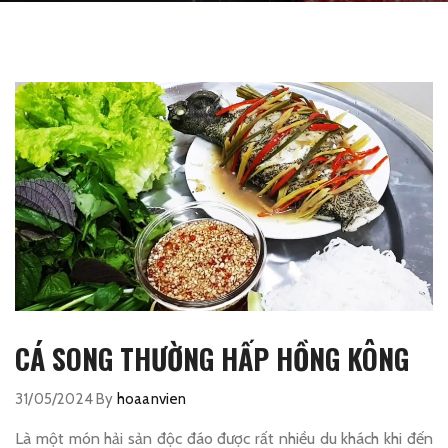
CÁ SONG THƯỜNG HẤP HỒNG KÔNG
31/05/2024
By
hoaanvien
Là một món hải sản độc đáo được rất nhiều du khách khi đến