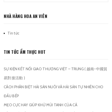
NHÀ HÀNG HOA AN VIÊN
Tin tức
TIN TỨC ẨM THỰC HOT
SỰ KIỆN KẾT NỐI GIAO THƯƠNG VIỆT – TRUNG ( 越南-中國貿
易對接活動 )
CÁCH PHÂN BIỆT HẢI SẢN NUÔI VÀ HẢI SẢN TỰ NHIÊN CHO
ĐẦU BẾP
MẸO CỰC HAY GIÚP KHỬ MÙI TANH CỦA CÁ