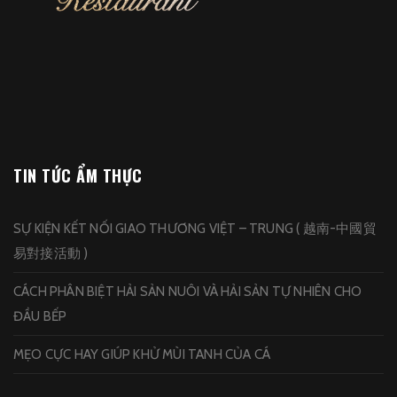
TIN TỨC ẨM THỰC
SỰ KIỆN KẾT NỐI GIAO THƯƠNG VIỆT – TRUNG ( 越南-中國貿
易對接活動 )
CÁCH PHÂN BIỆT HẢI SẢN NUÔI VÀ HẢI SẢN TỰ NHIÊN CHO
ĐẦU BẾP
MẸO CỰC HAY GIÚP KHỬ MÙI TANH CỦA CÁ