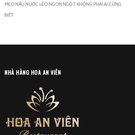
MẸO NẤU NƯỚC LÈO NGON NGỌT KHÔNG PHẢI AI CŨNG
BIẾT
NHÀ HÀNG HOA AN VIÊN