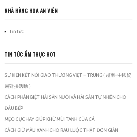
NHÀ HÀNG HOA AN VIÊN
Tin tức
TIN TỨC ẨM THỰC HOT
SỰ KIỆN KẾT NỐI GIAO THƯƠNG VIỆT – TRUNG ( 越南-中國貿
易對接活動 )
CÁCH PHÂN BIỆT HẢI SẢN NUÔI VÀ HẢI SẢN TỰ NHIÊN CHO
ĐẦU BẾP
MẸO CỰC HAY GIÚP KHỬ MÙI TANH CỦA CÁ
CÁCH GIỮ MÀU XANH CHO RAU LUỘC THẬT ĐƠN GIẢN