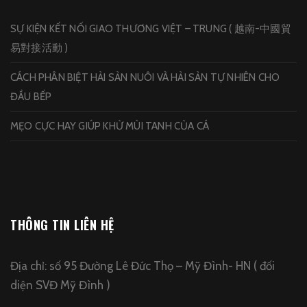
SỰ KIỆN KẾT NỐI GIAO THƯƠNG VIỆT – TRUNG ( 越南-中國貿
易對接活動 )
CÁCH PHÂN BIỆT HẢI SẢN NUÔI VÀ HẢI SẢN TỰ NHIÊN CHO
ĐẦU BẾP
MẸO CỰC HAY GIÚP KHỬ MÙI TANH CỦA CÁ
THÔNG TIN LIÊN HỆ
Địa chỉ: số 95 Đường Lê Đức Thọ – Mỹ Đình- HN ( đối
diện SVĐ Mỹ Đình )