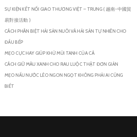
SỰ KIỆN KẾT NỐI GIAO THƯƠNG VIỆT – TRUNG ( 越南-中國貿
易對接活動 )
CÁCH PHÂN BIỆT HẢI SẢN NUÔI VÀ HẢI SẢN TỰ NHIÊN CHO
ĐẦU BẾP
MẸO CỰC HAY GIÚP KHỬ MÙI TANH CỦA CÁ
CÁCH GIỮ MÀU XANH CHO RAU LUỘC THẬT ĐƠN GIẢN
MẸO NẤU NƯỚC LÈO NGON NGỌT KHÔNG PHẢI AI CŨNG
BIẾT