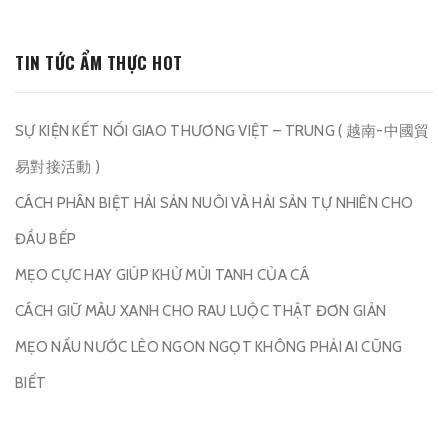
TIN TỨC ẨM THỰC HOT
SỰ KIỆN KẾT NỐI GIAO THƯƠNG VIỆT – TRUNG ( 越南-中國貿
易對接活動 )
CÁCH PHÂN BIỆT HẢI SẢN NUÔI VÀ HẢI SẢN TỰ NHIÊN CHO
ĐẦU BẾP
MẸO CỰC HAY GIÚP KHỬ MÙI TANH CỦA CÁ
CÁCH GIỮ MÀU XANH CHO RAU LUỘC THẬT ĐƠN GIẢN
MẸO NẤU NƯỚC LÈO NGON NGỌT KHÔNG PHẢI AI CŨNG
BIẾT