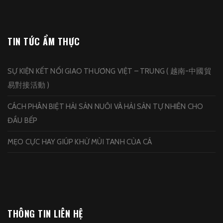
TIN TỨC ẨM THỰC
SỰ KIỆN KẾT NỐI GIAO THƯƠNG VIỆT – TRUNG ( 越南-中國貿
易對接活動 )
CÁCH PHÂN BIỆT HẢI SẢN NUÔI VÀ HẢI SẢN TỰ NHIÊN CHO
ĐẦU BẾP
MẸO CỰC HAY GIÚP KHỬ MÙI TANH CỦA CÁ
THÔNG TIN LIÊN HỆ