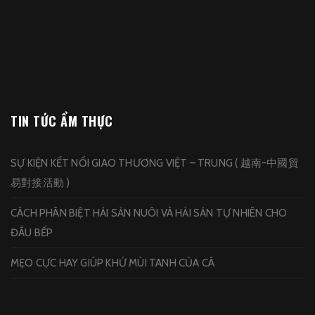
TIN TỨC ẨM THỰC
SỰ KIỆN KẾT NỐI GIAO THƯƠNG VIỆT – TRUNG ( 越南-中國貿
易對接活動 )
CÁCH PHÂN BIỆT HẢI SẢN NUÔI VÀ HẢI SẢN TỰ NHIÊN CHO
ĐẦU BẾP
MẸO CỰC HAY GIÚP KHỬ MÙI TANH CỦA CÁ