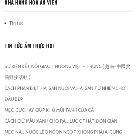
NHÀ HÀNG HOA AN VIÊN
Tin tức
TIN TỨC ẨM THỰC HOT
SỰ KIỆN KẾT NỐI GIAO THƯƠNG VIỆT – TRUNG ( 越南-中國貿
易對接活動 )
CÁCH PHÂN BIỆT HẢI SẢN NUÔI VÀ HẢI SẢN TỰ NHIÊN CHO
ĐẦU BẾP
MẸO CỰC HAY GIÚP KHỬ MÙI TANH CỦA CÁ
CÁCH GIỮ MÀU XANH CHO RAU LUỘC THẬT ĐƠN GIẢN
MẸO NẤU NƯỚC LÈO NGON NGỌT KHÔNG PHẢI AI CŨNG